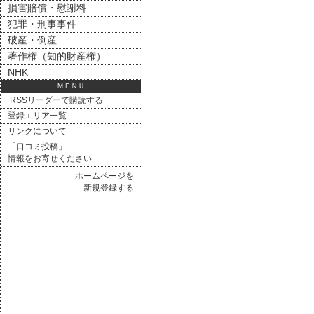
損害賠償・慰謝料
犯罪・刑事事件
破産・倒産
著作権（知的財産権）
NHK
ＭＥＮＵ
RSSリーダーで購読する
登録エリア一覧
リンクについて
「口コミ投稿」
情報をお寄せください
ホームページを
新規登録する