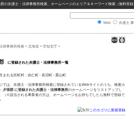
張郡
の
弁護士・法律事務所検索
、ホームページのエリア＆キーワード検索（無料登録
Web
弁護士.事
法律事務所検索
>
北海道
>
空知支庁
>
郡
に登録された弁護士・法律事務所一覧
含まれる区町村：由仁町 - 長沼町 - 栗山町
ジでは、弁護士・法律事務所検索に登録されているWebサイトのうち、検索カ
：
夕張郡 に登録された弁護士・法律事務所
のホームページをリストアップし
。（※該当される事業者の方は、ホームページをお持ちでしたら無料で登録で
）
このカゴリに新規登録