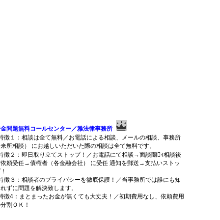
借金問題無料コールセンター／雅法律事務所
■特徴１：相談は全て無料／お電話による相談、メールの相談、事務所
（来所相談） にお越しいただいた際の相談は全て無料です。
■特徴２：即日取り立てストップ！／お電話にて相談→面談蘭ｨ相談後
ご依頼受任→債権者（各金融会社） に受任 通知を郵送→支払いストッ
プ！
■特徴３：相談者のプライバシーを徹底保護！／当事務所では誰にも知
られずに問題を解決致します。
■特徴4：まとまったお金が無くても大丈夫！／初期費用なし、依頼費用
の分割ＯＫ！