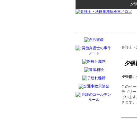
夕
弁護士・
夕張
夕張郡
に
このペー
テゴリー
ています
きます。