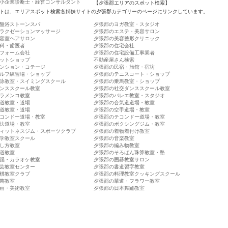
小企業診断士・経営コンサルタント
【夕張郡エリアのスポット検索】
トは、エリアスポット検索各姉妹サイトの夕張郡カテゴリーのページにリンクしています。
盤浴ストーンスパ
夕張郡のヨガ教室・スタジオ
ラクゼーションマッサージ
夕張郡のエステ・美容サロン
容室ヘアサロン
夕張郡の美容整形クリニック
科・歯医者
夕張郡の住宅会社
フォーム会社
夕張郡の住宅設備工事業者
ットショップ
不動産屋さん検索
ンション・コテージ
夕張郡の民宿・旅館・宿坊
ルフ練習場・ショップ
夕張郡のテニスコート・ショップ
泳教室・スイミングスクール
夕張郡の乗馬教室・ショップ
ンススクール教室
夕張郡の社交ダンススクール教室
ラメンコ教室
夕張郡のバレエ教室・スタジオ
道教室・道場
夕張郡の合気道道場・教室
道教室・道場
夕張郡の空手道場・教室
コンドー道場・教室
夕張郡のテコンドー道場・教室
法道場・教室
夕張郡のボクシングジム・教室
ィットネスジム・スポーツクラブ
夕張郡の着物着付け教室
学教室スクール
夕張郡の音楽教室
し方教室
夕張郡の編み物教室
道教室
夕張郡のそろばん珠算教室・塾
謡・カラオケ教室
夕張郡の囲碁教室サロン
芸教室センター
夕張郡の書道習字教室
棋教室クラブ
夕張郡の料理教室クッキングスクール
芸教室
夕張郡の華道・フラワー教室
画・美術教室
夕張郡の日本舞踊教室