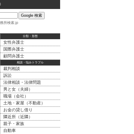
）
務所検索.jp
分類・形態
女性弁護士
国際弁護士
顧問弁護士
相談・悩みトラブル
裁判相談
訴訟
法律相談・法律問題
男と女（夫婦）
職場（会社）
土地・家屋（不動産）
お金の貸し借り
隣近所（近隣）
親子・家族
自動車