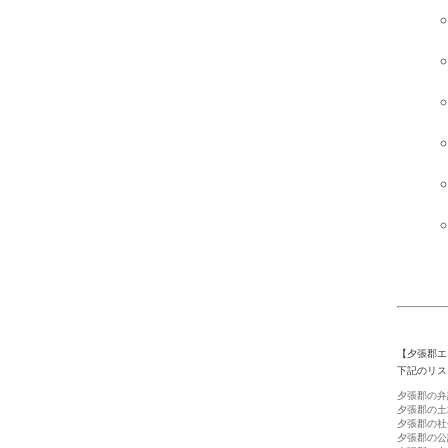
【夕張郡エ
下記のリス
夕張郡の弁
夕張郡の土
夕張郡の社
夕張郡の公