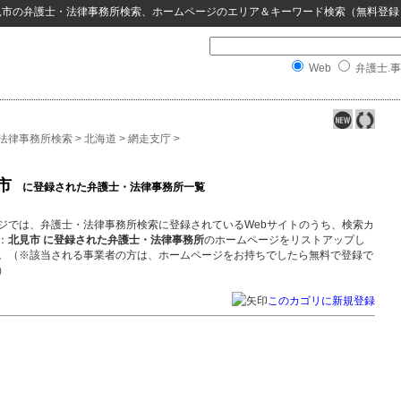
見市
の
弁護士・法律事務所検索
、ホームページのエリア＆キーワード検索（無料登録
Web
弁護士.事
法律事務所検索
>
北海道
>
網走支庁
>
市
に登録された弁護士・法律事務所一覧
ジでは、弁護士・法律事務所検索に登録されているWebサイトのうち、検索カ
：
北見市 に登録された弁護士・法律事務所
のホームページをリストアップし
。（※該当される事業者の方は、ホームページをお持ちでしたら無料で登録で
）
このカゴリに新規登録