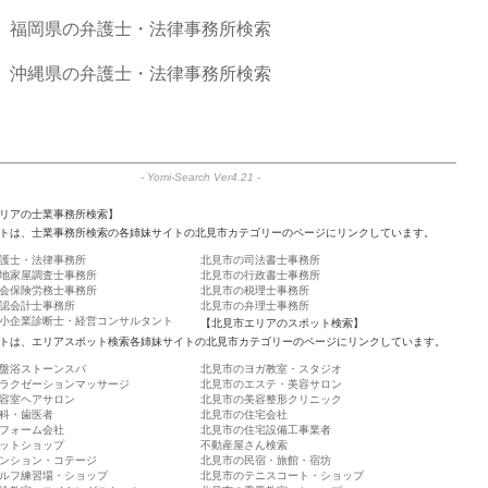
福岡県の弁護士・法律事務所検索
沖縄県の弁護士・法律事務所検索
-
Yomi-Search Ver4.21
-
リアの士業事務所検索】
トは、士業事務所検索の各姉妹サイトの北見市カテゴリーのページにリンクしています。
護士・法律事務所
北見市の司法書士事務所
地家屋調査士事務所
北見市の行政書士事務所
会保険労務士事務所
北見市の税理士事務所
認会計士事務所
北見市の弁理士事務所
小企業診断士・経営コンサルタント
【北見市エリアのスポット検索】
トは、エリアスポット検索各姉妹サイトの北見市カテゴリーのページにリンクしています。
盤浴ストーンスパ
北見市のヨガ教室・スタジオ
ラクゼーションマッサージ
北見市のエステ・美容サロン
容室ヘアサロン
北見市の美容整形クリニック
科・歯医者
北見市の住宅会社
フォーム会社
北見市の住宅設備工事業者
ットショップ
不動産屋さん検索
ンション・コテージ
北見市の民宿・旅館・宿坊
ルフ練習場・ショップ
北見市のテニスコート・ショップ