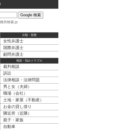
）
務所検索.jp
分類・形態
女性弁護士
国際弁護士
顧問弁護士
相談・悩みトラブル
裁判相談
訴訟
法律相談・法律問題
男と女（夫婦）
職場（会社）
土地・家屋（不動産）
お金の貸し借り
隣近所（近隣）
親子・家族
自動車