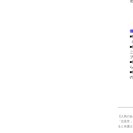
1
【人気のあ
「北見市 
ると弁護士