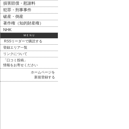
損害賠償・慰謝料
犯罪・刑事事件
破産・倒産
著作権（知的財産権）
NHK
ＭＥＮＵ
RSSリーダーで購読する
登録エリア一覧
リンクについて
「口コミ投稿」
情報をお寄せください
ホームページを
新規登録する