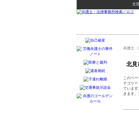
北
弁護士・
北見
このペー
テゴリー
ています
きます。