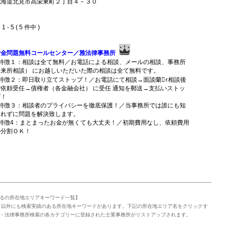
北海道北見市高栄東町２丁目４－３０
 - 5 ( 5 件中 )
借金問題無料コールセンター／雅法律事務所
■特徴１：相談は全て無料／お電話による相談、メールの相談、事務所
（来所相談） にお越しいただいた際の相談は全て無料です。
■特徴２：即日取り立てストップ！／お電話にて相談→面談蘭ｨ相談後
ご依頼受任→債権者（各金融会社） に受任 通知を郵送→支払いストッ
プ！
■特徴３：相談者のプライバシーを徹底保護！／当事務所では誰にも知
られずに問題を解決致します。
■特徴4：まとまったお金が無くても大丈夫！／初期費用なし、依頼費用
の分割ＯＫ！
るの所在地エリアキーワード一覧】
」以外にも検索実績のある所在地キーワードがあります。下記の所在地エリア名をクリックす
・法律事務所検索の各カテゴリーに登録された士業事務所がリストアップされます。