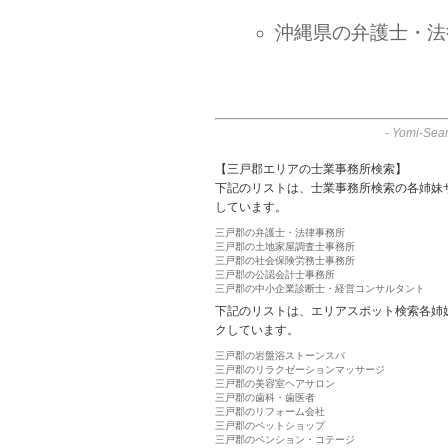
沖縄県の弁護士・法
-
Yomi-Sear
【三戸郡エリアの士業事務所検索】
下記のリストは、士業事務所検索の各姉妹
しています。
三戸郡の弁護士・法律事務所
三戸郡の土地家屋調査士事務所
三戸郡の社会保険労務士事務所
三戸郡の公認会計士事務所
三戸郡の中小企業診断士・経営コンサルタント
下記のリストは、エリアスポット検索各姉
クしています。
三戸郡の岩盤浴ストーンスパ
三戸郡のリラクゼーションマッサージ
三戸郡の美容室ヘアサロン
三戸郡の歯科・歯医者
三戸郡のリフォーム会社
三戸郡のペットショップ
三戸郡のペンション・コテージ