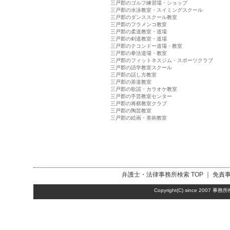
三戸郡のゴルフ練習場・ショップ
三戸郡の水泳教室・スイミングスクール
三戸郡のダンススクール教室
三戸郡のフラメンコ教室
三戸郡の柔道教室・道場
三戸郡の剣道教室・道場
三戸郡のテコンドー道場・教室
三戸郡の拳法道場・教室
三戸郡のフィットネスジム・スポーツクラブ
三戸郡の語学教室スクール
三戸郡の話し方教室
三戸郡の茶道教室
三戸郡の歌謡・カラオケ教室
三戸郡の手芸教室センター
三戸郡の将棋教室クラブ
三戸郡の陶芸教室
三戸郡の絵画・美術教室
弁護士・法律事務所検索
TOP ｜
免責
Copyright(C) since 2007
事務所