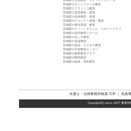
宮城郡の水泳教室・スイミングスクール
宮城郡のダンススクール教室
宮城郡のフラメンコ教室
宮城郡の柔道教室・道場
宮城郡の剣道教室・道場
宮城郡のテコンドー道場・教室
宮城郡の拳法道場・教室
宮城郡のフィットネスジム・スポーツクラブ
宮城郡の語学教室スクール
宮城郡の話し方教室
宮城郡の茶道教室
宮城郡の歌謡・カラオケ教室
宮城郡の手芸教室センター
宮城郡の将棋教室クラブ
宮城郡の陶芸教室
宮城郡の絵画・美術教室
弁護士・法律事務所検索
TOP ｜
免責
Copyright(C) since 2007
事務所