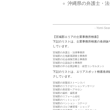
沖縄県の弁護士・法
-
Yomi-Sear
【宮城郡エリアの士業事務所検索】
下記のリストは、士業事務所検索の各姉妹
しています。
宮城郡の弁護士・法律事務所
宮城郡の土地家屋調査士事務所
宮城郡の社会保険労務士事務所
宮城郡の公認会計士事務所
宮城郡の中小企業診断士・経営コンサルタント
下記のリストは、エリアスポット検索各姉
クしています。
宮城郡の岩盤浴ストーンスパ
宮城郡のリラクゼーションマッサージ
宮城郡の美容室ヘアサロン
宮城郡の歯科・歯医者
宮城郡のリフォーム会社
宮城郡のペットショップ
宮城郡のペンション・コテージ
宮城郡のゴルフ練習場・ショップ