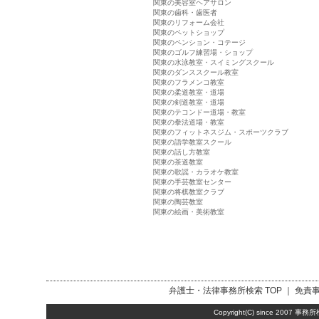
関東の美容室ヘアサロン
関東の歯科・歯医者
関東のリフォーム会社
関東のペットショップ
関東のペンション・コテージ
関東のゴルフ練習場・ショップ
関東の水泳教室・スイミングスクール
関東のダンススクール教室
関東のフラメンコ教室
関東の柔道教室・道場
関東の剣道教室・道場
関東のテコンドー道場・教室
関東の拳法道場・教室
関東のフィットネスジム・スポーツクラブ
関東の語学教室スクール
関東の話し方教室
関東の茶道教室
関東の歌謡・カラオケ教室
関東の手芸教室センター
関東の将棋教室クラブ
関東の陶芸教室
関東の絵画・美術教室
弁護士・法律事務所検索
TOP ｜
免責
Copyright(C) since 2007
事務所