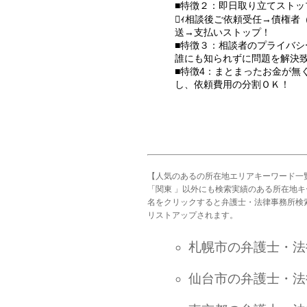
■特徴２：即日取り立てストッ
ｨ相談後ご依頼受任→債権者
送→支払いストップ！
■特徴３：相談者のプライバシ
誰にも知られずに問題を解決
■特徴4：まとまったお金が無
し、依頼費用の分割ＯＫ！
【人気のあるの所在地エリアキーワード一
「関東 」以外にも検索実績のある所在地
名をクリックすると弁護士・法律事務所検
リストアップされます。
札幌市の弁護士・法
仙台市の弁護士・法