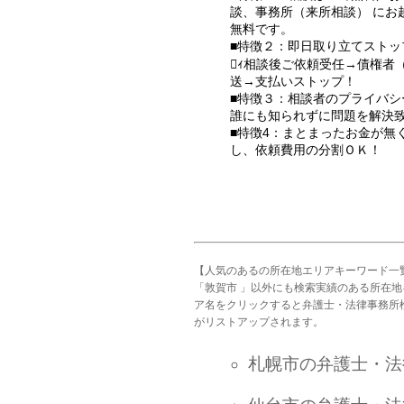
談、事務所（来所相談） にお
無料です。
■特徴２：即日取り立てストッ
ｨ相談後ご依頼受任→債権者
送→支払いストップ！
■特徴３：相談者のプライバシ
誰にも知られずに問題を解決
■特徴4：まとまったお金が無
し、依頼費用の分割ＯＫ！
【人気のあるの所在地エリアキーワード一
「敦賀市 」以外にも検索実績のある所在
ア名をクリックすると弁護士・法律事務所
がリストアップされます。
札幌市の弁護士・法