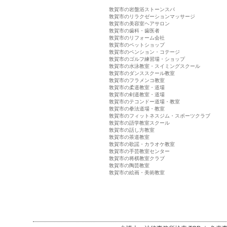
敦賀市の岩盤浴ストーンスパ
敦賀市のリラクゼーションマッサージ
敦賀市の美容室ヘアサロン
敦賀市の歯科・歯医者
敦賀市のリフォーム会社
敦賀市のペットショップ
敦賀市のペンション・コテージ
敦賀市のゴルフ練習場・ショップ
敦賀市の水泳教室・スイミングスクール
敦賀市のダンススクール教室
敦賀市のフラメンコ教室
敦賀市の柔道教室・道場
敦賀市の剣道教室・道場
敦賀市のテコンドー道場・教室
敦賀市の拳法道場・教室
敦賀市のフィットネスジム・スポーツクラブ
敦賀市の語学教室スクール
敦賀市の話し方教室
敦賀市の茶道教室
敦賀市の歌謡・カラオケ教室
敦賀市の手芸教室センター
敦賀市の将棋教室クラブ
敦賀市の陶芸教室
敦賀市の絵画・美術教室