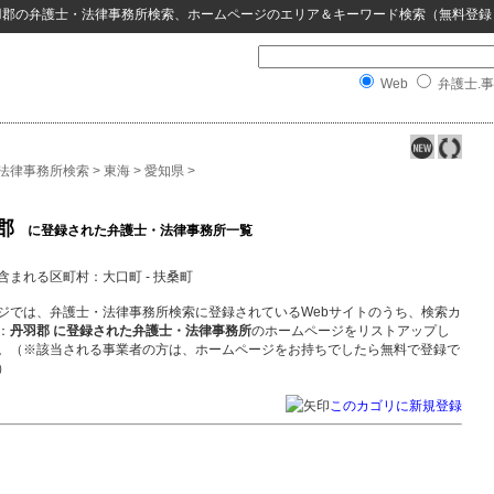
羽郡
の
弁護士・法律事務所検索
、ホームページのエリア＆キーワード検索（無料登録
Web
弁護士.事
法律事務所検索
>
東海
>
愛知県
>
郡
に登録された弁護士・法律事務所一覧
含まれる区町村：大口町 - 扶桑町
ジでは、弁護士・法律事務所検索に登録されているWebサイトのうち、検索カ
：
丹羽郡 に登録された弁護士・法律事務所
のホームページをリストアップし
。（※該当される事業者の方は、ホームページをお持ちでしたら無料で登録で
）
このカゴリに新規登録