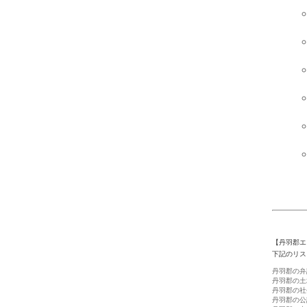
【丹羽郡エ
下記のリス
丹羽郡の弁
丹羽郡の土
丹羽郡の社
丹羽郡の公