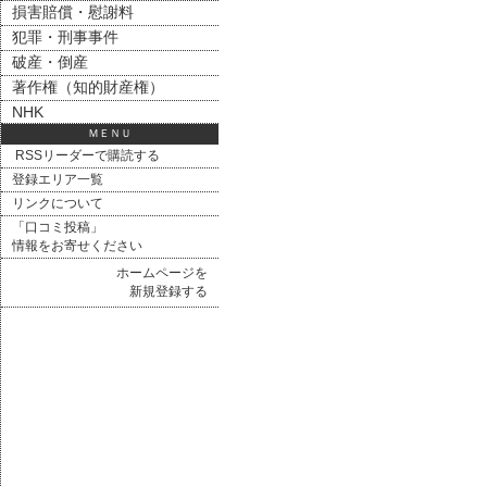
損害賠償・慰謝料
犯罪・刑事事件
破産・倒産
著作権（知的財産権）
NHK
ＭＥＮＵ
RSSリーダーで購読する
登録エリア一覧
リンクについて
「口コミ投稿」
情報をお寄せください
ホームページを
新規登録する