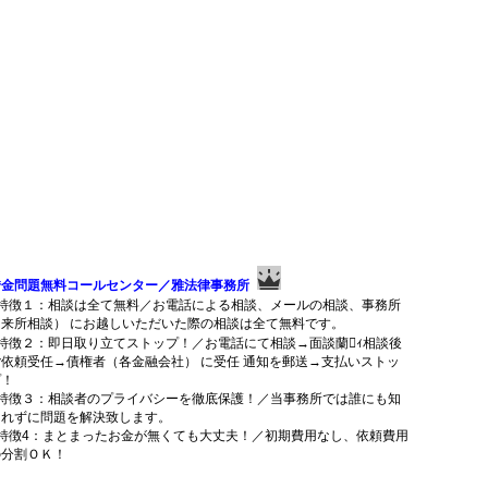
借金問題無料コールセンター／雅法律事務所
■特徴１：相談は全て無料／お電話による相談、メールの相談、事務所
（来所相談） にお越しいただいた際の相談は全て無料です。
■特徴２：即日取り立てストップ！／お電話にて相談→面談蘭ｨ相談後
ご依頼受任→債権者（各金融会社） に受任 通知を郵送→支払いストッ
プ！
■特徴３：相談者のプライバシーを徹底保護！／当事務所では誰にも知
られずに問題を解決致します。
■特徴4：まとまったお金が無くても大丈夫！／初期費用なし、依頼費用
の分割ＯＫ！