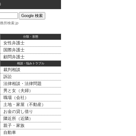
）
務所検索.jp
分類・形態
女性弁護士
国際弁護士
顧問弁護士
相談・悩みトラブル
裁判相談
訴訟
法律相談・法律問題
男と女（夫婦）
職場（会社）
土地・家屋（不動産）
お金の貸し借り
隣近所（近隣）
親子・家族
自動車