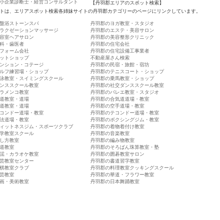
小企業診断士・経営コンサルタント
【丹羽郡エリアのスポット検索】
トは、エリアスポット検索各姉妹サイトの丹羽郡カテゴリーのページにリンクしています。
盤浴ストーンスパ
丹羽郡のヨガ教室・スタジオ
ラクゼーションマッサージ
丹羽郡のエステ・美容サロン
容室ヘアサロン
丹羽郡の美容整形クリニック
科・歯医者
丹羽郡の住宅会社
フォーム会社
丹羽郡の住宅設備工事業者
ットショップ
不動産屋さん検索
ンション・コテージ
丹羽郡の民宿・旅館・宿坊
ルフ練習場・ショップ
丹羽郡のテニスコート・ショップ
泳教室・スイミングスクール
丹羽郡の乗馬教室・ショップ
ンススクール教室
丹羽郡の社交ダンススクール教室
ラメンコ教室
丹羽郡のバレエ教室・スタジオ
道教室・道場
丹羽郡の合気道道場・教室
道教室・道場
丹羽郡の空手道場・教室
コンドー道場・教室
丹羽郡のテコンドー道場・教室
法道場・教室
丹羽郡のボクシングジム・教室
ィットネスジム・スポーツクラブ
丹羽郡の着物着付け教室
学教室スクール
丹羽郡の音楽教室
し方教室
丹羽郡の編み物教室
道教室
丹羽郡のそろばん珠算教室・塾
謡・カラオケ教室
丹羽郡の囲碁教室サロン
芸教室センター
丹羽郡の書道習字教室
棋教室クラブ
丹羽郡の料理教室クッキングスクール
芸教室
丹羽郡の華道・フラワー教室
画・美術教室
丹羽郡の日本舞踊教室