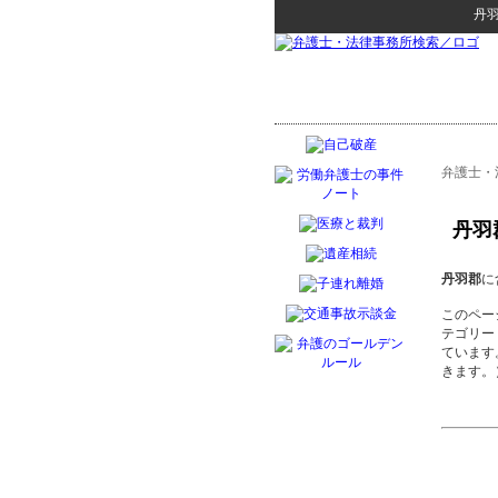
丹
弁護士・
丹羽
丹羽郡
に
このペー
テゴリー
ています
きます。