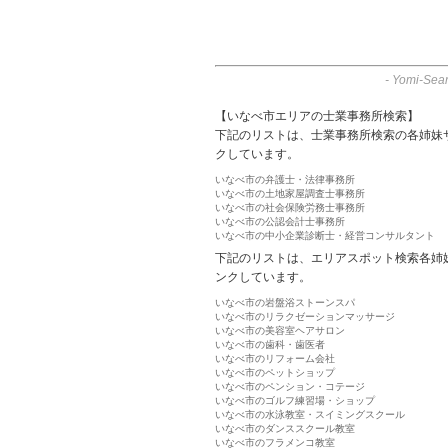
-
Yomi-Sear
【いなべ市エリアの士業事務所検索】
下記のリストは、士業事務所検索の各姉妹
クしています。
いなべ市の弁護士・法律事務所
いなべ市の土地家屋調査士事務所
いなべ市の社会保険労務士事務所
いなべ市の公認会計士事務所
いなべ市の中小企業診断士・経営コンサルタント
下記のリストは、エリアスポット検索各姉
ンクしています。
いなべ市の岩盤浴ストーンスパ
いなべ市のリラクゼーションマッサージ
いなべ市の美容室ヘアサロン
いなべ市の歯科・歯医者
いなべ市のリフォーム会社
いなべ市のペットショップ
いなべ市のペンション・コテージ
いなべ市のゴルフ練習場・ショップ
いなべ市の水泳教室・スイミングスクール
いなべ市のダンススクール教室
いなべ市のフラメンコ教室