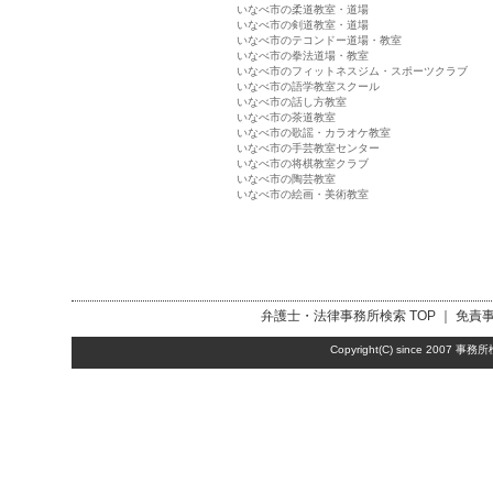
いなべ市の柔道教室・道場
いなべ市の剣道教室・道場
いなべ市のテコンドー道場・教室
いなべ市の拳法道場・教室
いなべ市のフィットネスジム・スポーツクラブ
いなべ市の語学教室スクール
いなべ市の話し方教室
いなべ市の茶道教室
いなべ市の歌謡・カラオケ教室
いなべ市の手芸教室センター
いなべ市の将棋教室クラブ
いなべ市の陶芸教室
いなべ市の絵画・美術教室
弁護士・法律事務所検索
TOP ｜
免責
Copyright(C) since 2007
事務所