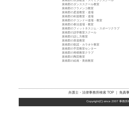
泉南郡の水泳教室・スイミングスクール
泉南郡のダンススクール教室
泉南郡のフラメンコ教室
泉南郡の柔道教室・道場
泉南郡の剣道教室・道場
泉南郡のテコンドー道場・教室
泉南郡の拳法道場・教室
泉南郡のフィットネスジム・スポーツクラブ
泉南郡の語学教室スクール
泉南郡の話し方教室
泉南郡の茶道教室
泉南郡の歌謡・カラオケ教室
泉南郡の手芸教室センター
泉南郡の将棋教室クラブ
泉南郡の陶芸教室
泉南郡の絵画・美術教室
弁護士・法律事務所検索
TOP ｜
免責
Copyright(C) since 2007
事務所