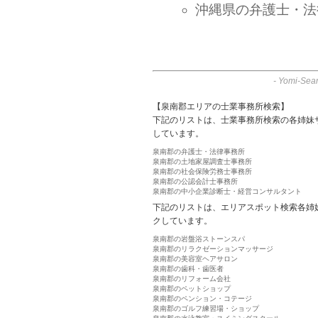
沖縄県の弁護士・法
-
Yomi-Sear
【泉南郡エリアの士業事務所検索】
下記のリストは、士業事務所検索の各姉妹
しています。
泉南郡の弁護士・法律事務所
泉南郡の土地家屋調査士事務所
泉南郡の社会保険労務士事務所
泉南郡の公認会計士事務所
泉南郡の中小企業診断士・経営コンサルタント
下記のリストは、エリアスポット検索各姉
クしています。
泉南郡の岩盤浴ストーンスパ
泉南郡のリラクゼーションマッサージ
泉南郡の美容室ヘアサロン
泉南郡の歯科・歯医者
泉南郡のリフォーム会社
泉南郡のペットショップ
泉南郡のペンション・コテージ
泉南郡のゴルフ練習場・ショップ