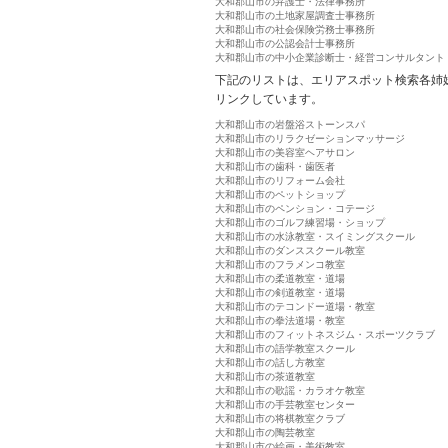
大和郡山市の弁護士・法律事務所
大和郡山市の土地家屋調査士事務所
大和郡山市の社会保険労務士事務所
大和郡山市の公認会計士事務所
大和郡山市の中小企業診断士・経営コンサルタント
下記のリストは、エリアスポット検索各姉
リンクしています。
大和郡山市の岩盤浴ストーンスパ
大和郡山市のリラクゼーションマッサージ
大和郡山市の美容室ヘアサロン
大和郡山市の歯科・歯医者
大和郡山市のリフォーム会社
大和郡山市のペットショップ
大和郡山市のペンション・コテージ
大和郡山市のゴルフ練習場・ショップ
大和郡山市の水泳教室・スイミングスクール
大和郡山市のダンススクール教室
大和郡山市のフラメンコ教室
大和郡山市の柔道教室・道場
大和郡山市の剣道教室・道場
大和郡山市のテコンドー道場・教室
大和郡山市の拳法道場・教室
大和郡山市のフィットネスジム・スポーツクラブ
大和郡山市の語学教室スクール
大和郡山市の話し方教室
大和郡山市の茶道教室
大和郡山市の歌謡・カラオケ教室
大和郡山市の手芸教室センター
大和郡山市の将棋教室クラブ
大和郡山市の陶芸教室
大和郡山市の絵画・美術教室