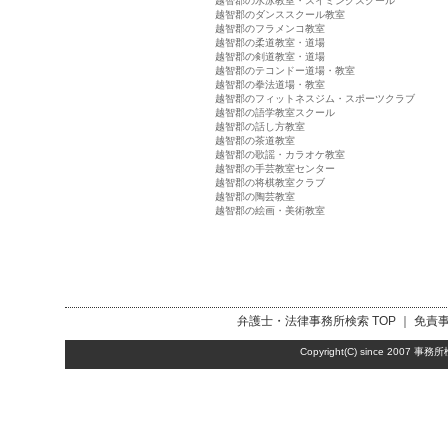
越智郡の水泳教室・スイミングスクール
越智郡のダンススクール教室
越智郡のフラメンコ教室
越智郡の柔道教室・道場
越智郡の剣道教室・道場
越智郡のテコンドー道場・教室
越智郡の拳法道場・教室
越智郡のフィットネスジム・スポーツクラブ
越智郡の語学教室スクール
越智郡の話し方教室
越智郡の茶道教室
越智郡の歌謡・カラオケ教室
越智郡の手芸教室センター
越智郡の将棋教室クラブ
越智郡の陶芸教室
越智郡の絵画・美術教室
弁護士・法律事務所検索
TOP ｜
免責
Copyright(C) since 2007
事務所