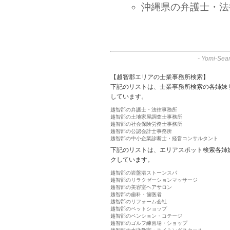
沖縄県の弁護士・法
-
Yomi-Sear
【越智郡エリアの士業事務所検索】
下記のリストは、士業事務所検索の各姉妹
しています。
越智郡の弁護士・法律事務所
越智郡の土地家屋調査士事務所
越智郡の社会保険労務士事務所
越智郡の公認会計士事務所
越智郡の中小企業診断士・経営コンサルタント
下記のリストは、エリアスポット検索各姉
クしています。
越智郡の岩盤浴ストーンスパ
越智郡のリラクゼーションマッサージ
越智郡の美容室ヘアサロン
越智郡の歯科・歯医者
越智郡のリフォーム会社
越智郡のペットショップ
越智郡のペンション・コテージ
越智郡のゴルフ練習場・ショップ