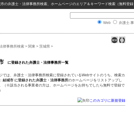
城市
の
弁護士・法律事務所検索
、ホームページのエリア＆キーワード検索（無料登録
Web
弁護士.事
法律事務所検索
>
関東
>
茨城県
>
市
に登録された弁護士・法律事務所一覧
ジでは、弁護士・法律事務所検索に登録されているWebサイトのうち、検索カ
：
結城市 に登録された弁護士・法律事務所
のホームページをリストアップし
。（※該当される事業者の方は、ホームページをお持ちでしたら無料で登録で
）
このカゴリに新規登録