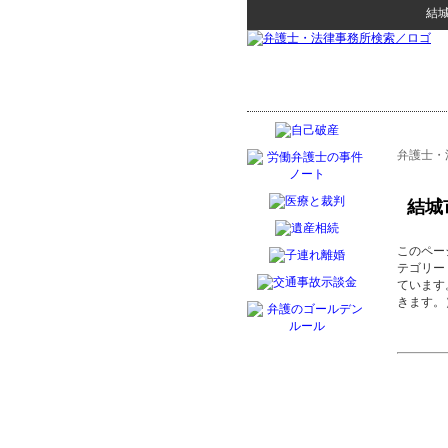
結
弁護士・
結城
このペー
テゴリー
ています
きます。