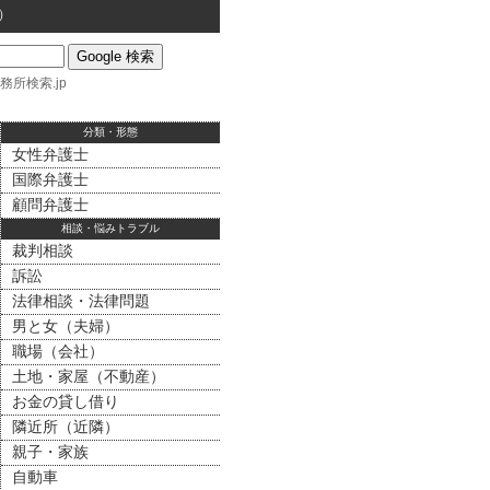
）
務所検索.jp
分類・形態
女性弁護士
国際弁護士
顧問弁護士
相談・悩みトラブル
裁判相談
訴訟
法律相談・法律問題
男と女（夫婦）
職場（会社）
土地・家屋（不動産）
お金の貸し借り
隣近所（近隣）
親子・家族
自動車