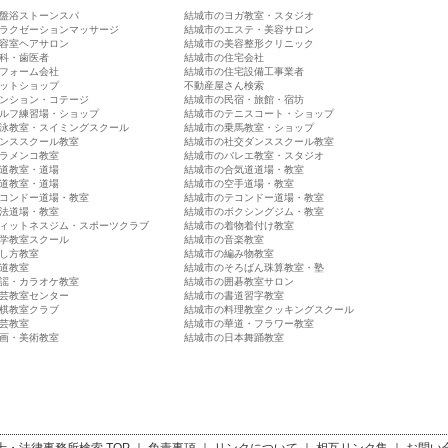
盤浴ストーンスパ
結城市のヨガ教室・スタジオ
ラクゼーションマッサージ
結城市のエステ・美容サロン
容室ヘアサロン
結城市の美容整形クリニック
科・歯医者
結城市の住宅会社
フォーム会社
結城市の住宅設備工事業者
ットショップ
不動産屋さん検索
ンション・コテージ
結城市の民宿・旅館・宿坊
ルフ練習場・ショップ
結城市のテニスコート・ショップ
泳教室・スイミングスクール
結城市の乗馬教室・ショップ
ンススクール教室
結城市の社交ダンススクール教室
ラメンコ教室
結城市のバレエ教室・スタジオ
道教室・道場
結城市の合気道道場・教室
道教室・道場
結城市の空手道場・教室
コンドー道場・教室
結城市のテコンドー道場・教室
法道場・教室
結城市のボクシングジム・教室
ィットネスジム・スポーツクラブ
結城市の着物着付け教室
学教室スクール
結城市の音楽教室
し方教室
結城市の編み物教室
道教室
結城市のそろばん珠算教室・塾
謡・カラオケ教室
結城市の囲碁教室サロン
芸教室センター
結城市の書道習字教室
棋教室クラブ
結城市の料理教室クッキングスクール
芸教室
結城市の華道・フラワー教室
画・美術教室
結城市の日本舞踊教室