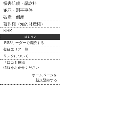
損害賠償・慰謝料
犯罪・刑事事件
破産・倒産
著作権（知的財産権）
NHK
ＭＥＮＵ
RSSリーダーで購読する
登録エリア一覧
リンクについて
「口コミ投稿」
情報をお寄せください
ホームページを
新規登録する