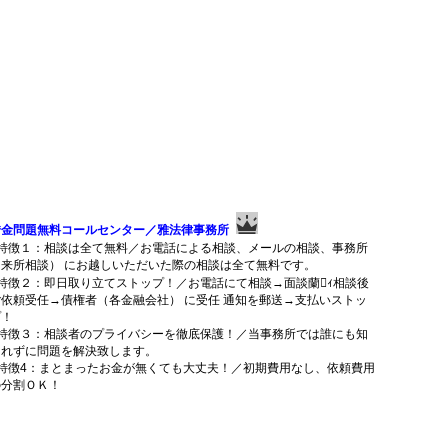
借金問題無料コールセンター／雅法律事務所
■特徴１：相談は全て無料／お電話による相談、メールの相談、事務所
（来所相談） にお越しいただいた際の相談は全て無料です。
■特徴２：即日取り立てストップ！／お電話にて相談→面談蘭ｨ相談後
ご依頼受任→債権者（各金融会社） に受任 通知を郵送→支払いストッ
プ！
■特徴３：相談者のプライバシーを徹底保護！／当事務所では誰にも知
られずに問題を解決致します。
■特徴4：まとまったお金が無くても大丈夫！／初期費用なし、依頼費用
の分割ＯＫ！